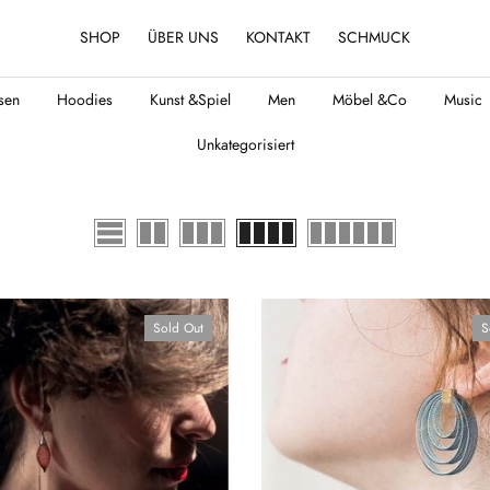
SHOP
ÜBER UNS
KONTAKT
SCHMUCK
sen
Hoodies
Kunst &Spiel
Men
Möbel &Co
Music
Unkategorisiert
Sold Out
S