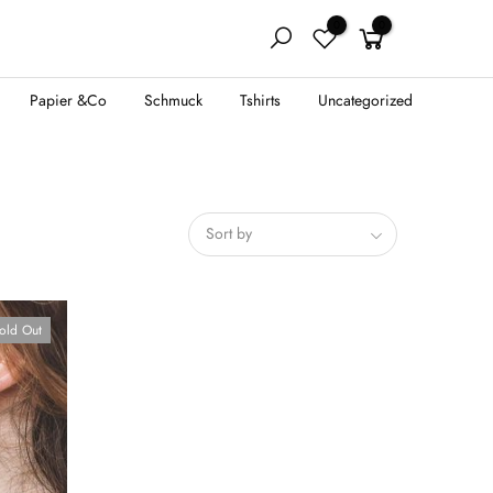
0
0
Papier &Co
Schmuck
Tshirts
Uncategorized
Sort by
old Out