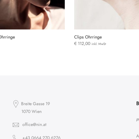
Ohrringe
Clips Ohrringe
€
112,00
inkl. MwSt
B
Breite Gasse 19
1070 Wien
office@nin.at
+43 0664 270 6276