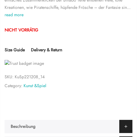
einfaches Zusammenklicken der Binabo Teile entstehen viele, tolle
Kreationen, wie Piratenschiffe, hüpfende Frösche – der Fantasie sin...
read more
LOG IN
Lost password?
Recover password
NICHT VORRÄTIG
Size Guide
Delivery & Return
SKU:
KuSp221208_14
Category:
Kunst &Spiel
Beschreibung