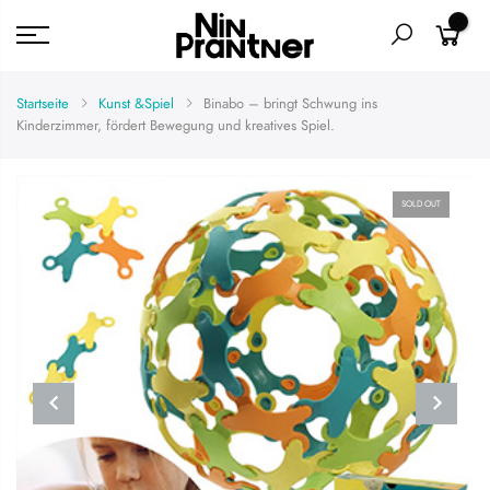
0
Startseite
Kunst &Spiel
Binabo – bringt Schwung ins
Kinderzimmer, fördert Bewegung und kreatives Spiel.
SOLD OUT
PREVIOUS
NEXT