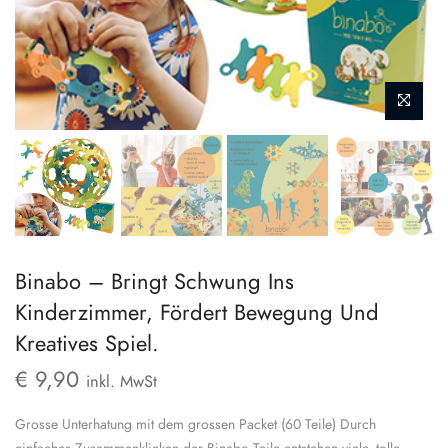
LOGIN
Username or email address
*
Binabo – Bringt Schwung Ins
Kinderzimmer, Fördert Bewegung Und
Kreatives Spiel.
Password
*
€
9,90
inkl. MwSt
Grosse Unterhatung mit dem grossen Packet (60 Teile) Durch
Remember me